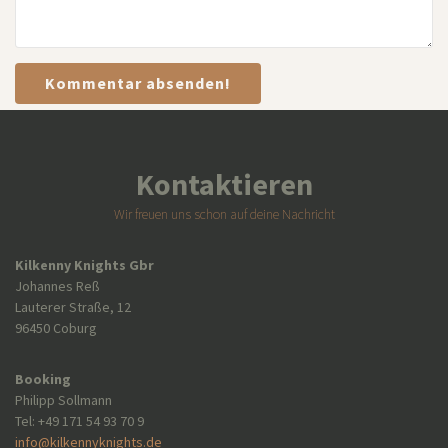
Kontaktieren
Wir freuen uns schon auf deine Nachricht
Kilkenny Knights Gbr
Johannes Reß
Lauterer Straße, 12
96450 Coburg
Booking
Philipp Sollmann
Tel: +49 171 54 93 70 9
info@kilkennyknights.de