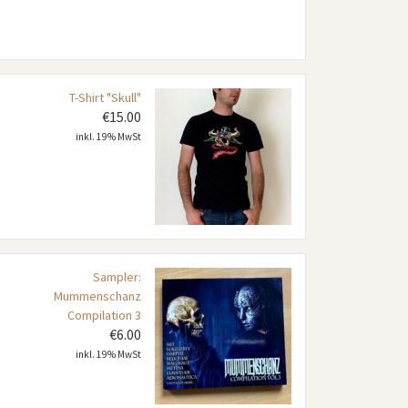
T-Shirt "Skull"
€
15.00
inkl. 19% MwSt
Sampler:
Mummenschanz
Compilation 3
€
6.00
inkl. 19% MwSt