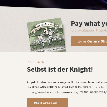
Pay what y
für alle verfügbaren Produkte
zum Online Sh
30.05.2016
Selbst ist der Knight!
Ab jetzt haben wir eine eigene Buttonmaschine und kön
die HIGHLAND REBELS & LOWLAND BUSKERS Buttons für die
https://www.facebook.com/events/1734001636856283/?t
Weiterlesen...