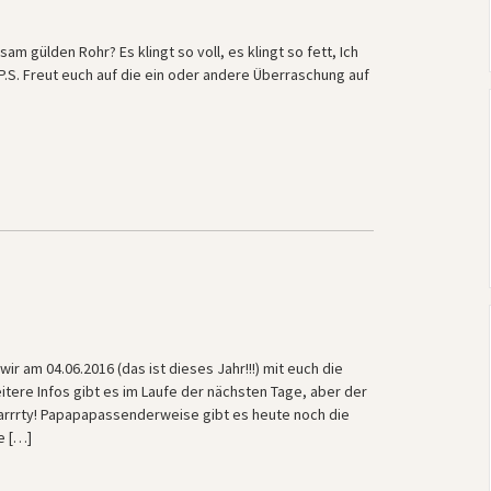
am gülden Rohr? Es klingt so voll, es klingt so fett, Ich
 P.S. Freut euch auf die ein oder andere Überraschung auf
ir am 04.06.2016 (das ist dieses Jahr!!!) mit euch die
tere Infos gibt es im Laufe der nächsten Tage, aber der
parrrty! Papapapassenderweise gibt es heute noch die
e […]