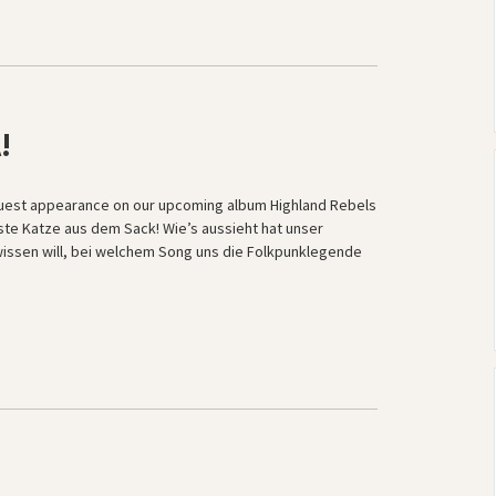
!
guest appearance on our upcoming album Highland Rebels
rste Katze aus dem Sack! Wie’s aussieht hat unser
wissen will, bei welchem Song uns die Folkpunklegende