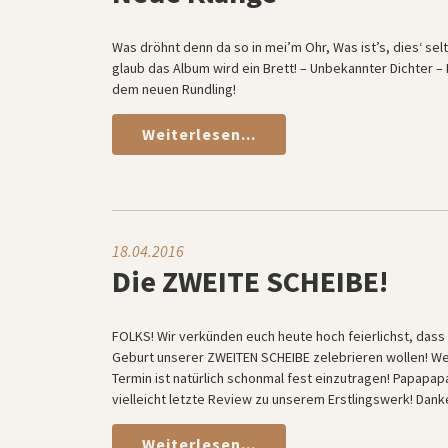
Was dröhnt denn da so in mei’m Ohr, Was ist’s, dies‘ selts
glaub das Album wird ein Brett! – Unbekannter Dichter –
dem neuen Rundling!
Weiterlesen...
18.04.2016
Die ZWEITE SCHEIBE!
FOLKS! Wir verkünden euch heute hoch feierlichst, dass w
Geburt unserer ZWEITEN SCHEIBE zelebrieren wollen! Wei
Termin ist natürlich schonmal fest einzutragen! Papapa
vielleicht letzte Review zu unserem Erstlingswerk! Dank
Weiterlesen...