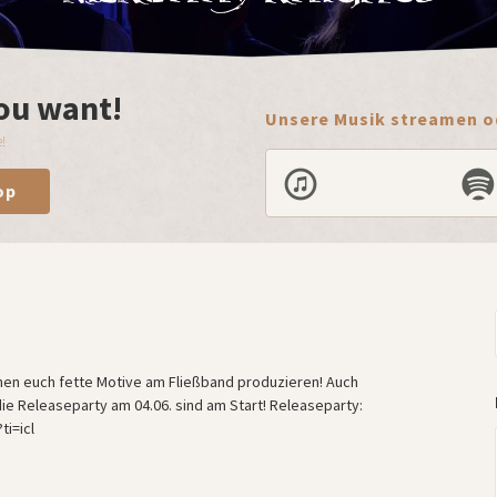
ou want!
Unsere Musik streamen od
!
op
nen euch fette Motive am Fließband produzieren! Auch
 Releaseparty am 04.06. sind am Start! Releaseparty:
i=icl