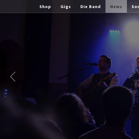
Shop
Gigs
Die Band
News
So