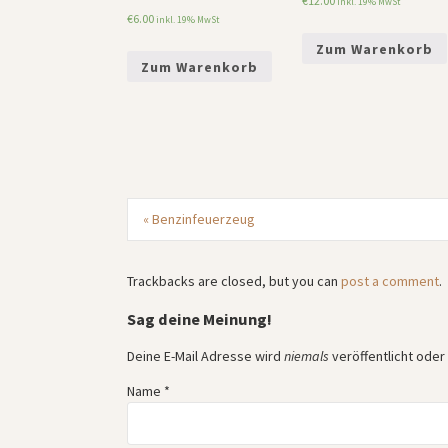
€
12.00
inkl. 19% MwSt
€
6.00
inkl. 19% MwSt
Zum Warenkorb
Zum Warenkorb
«
Benzinfeuerzeug
Trackbacks are closed, but you can
post a comment
.
Sag deine Meinung!
Deine E-Mail Adresse wird
niemals
veröffentlicht ode
Name
*