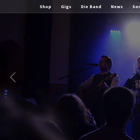
Shop
Gigs
Die Band
News
So