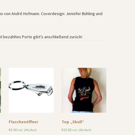
 von André Hofmann. Coverdesign: Jennifer Bühling und
l bezahltes Porto gibt’s anschließend zurück!
Flaschenöffner
Top „Skull“
€
3.00
€
15.00
inkl. 19% MwSt
inkl. 19% MwSt